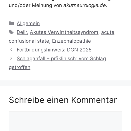
und/oder Meinung von
akutneurologie.de
.
Kategorien
Allgemein
Schlagwörter
Delir
,
Akutes Verwirrtheitssyndrom
,
acute
confusional state
,
Enzephalopathie
Fortbildungshinweis: DGN 2025
Schlaganfall – präklinisch: vom Schlag
getroffen
Schreibe einen Kommentar
Kommentar