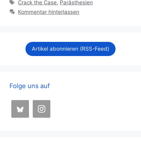
Schlagwörter
Crack the Case
,
Parästhesien
Kommentar hinterlassen
Artikel abonnieren (RSS-Feed)
Folge uns auf