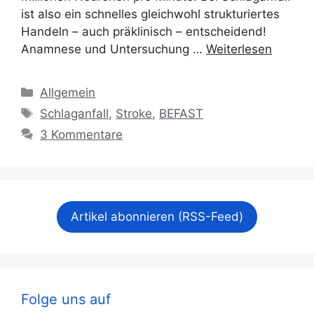
ist also ein schnelles gleichwohl strukturiertes
Handeln – auch präklinisch – entscheidend!
Anamnese und Untersuchung …
Weiterlesen
Kategorien
Allgemein
Schlagwörter
Schlaganfall
,
Stroke
,
BEFAST
3 Kommentare
Artikel abonnieren (RSS-Feed)
Folge uns auf